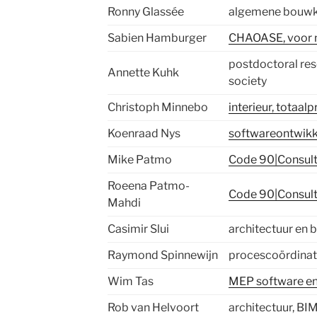
Ronny Glassée
algemene bouw
Sabien Hamburger
CHAOASE, voor m
postdoctoral res
Annette Kuhk
society
Christoph Minnebo
interieur, totaa
Koenraad Nys
softwareontwikk
Mike Patmo
Code 90|Consul
Roeena Patmo-
Code 90|Consul
Mahdi
Casimir Slui
architectuur en
Raymond Spinnewijn
procescoördinat
Wim Tas
MEP software en
Rob van Helvoort
architectuur, BIM