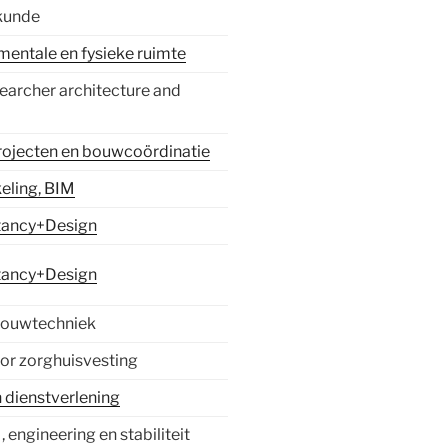
kunde
entale en fysieke ruimte
earcher architecture and
lprojecten en bouwcoördinatie
eling, BIM
tancy+Design
tancy+Design
 bouwtechniek
or zorghuisvesting
 dienstverlening
, engineering en stabiliteit