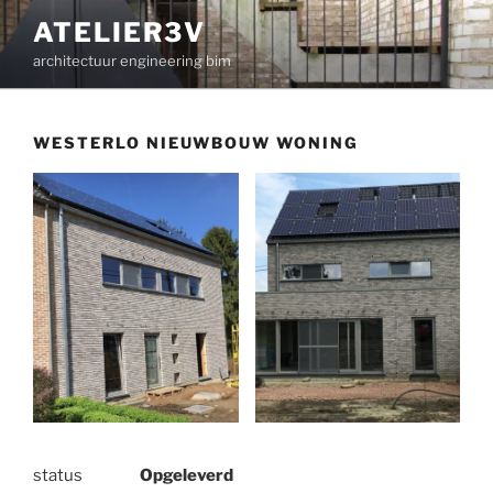
Ga
ATELIER3V
naar
architectuur engineering bim
de
inhoud
WESTERLO NIEUWBOUW WONING
status
Opgeleverd